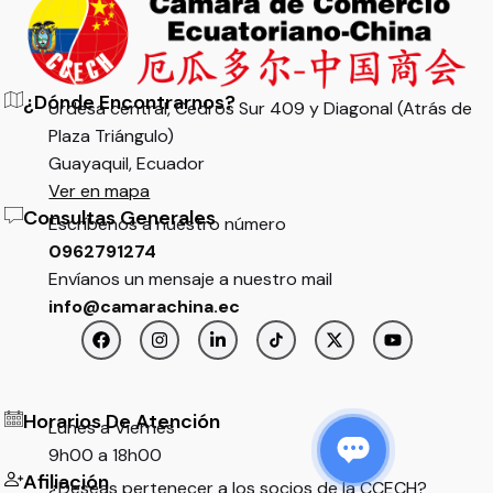
¿Dónde Encontrarnos?
Urdesa central, Cedros Sur 409 y Diagonal (Atrás de
Plaza Triángulo)
Guayaquil, Ecuador
Ver en mapa
Consultas Generales
Escríbenos a nuestro número
0962791274
Envíanos un mensaje a nuestro mail
info@camarachina.ec
Horarios De Atención
Lunes a Viernes
9h00 a 18h00
Afiliación
$
62,01
¿Deseas pertenecer a los socios de la CCECH?