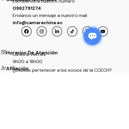
Escríbenos a nuestro número
0962791274
Envíanos un mensaje a nuestro mail
info@camarachina.ec
$
200,00
Horarios De Atención
Lunes a Viernes
Registrarme
Membresias
9h00 a 18h00
Afiliación
¿Deseas pertenecer a los socios de la CCECH?
Afíliate aquí
Suscríbete
Suscríbete a nuestro boletín para recibir nuestras
últimas noticias y mucho más.
Suscribirme