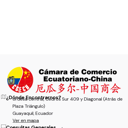
¿Dónde Encontrarnos?
Urdesa central, Cedros Sur 409 y Diagonal (Atrás de
Plaza Triángulo)
Guayaquil, Ecuador
Ver en mapa
Consultas Generales