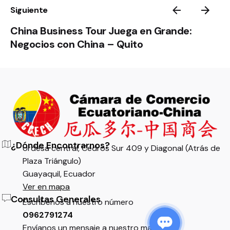
Siguiente
China Business Tour Juega en Grande:
Negocios con China – Quito
¿Dónde Encontrarnos?
Urdesa central, Cedros Sur 409 y Diagonal (Atrás de
Plaza Triángulo)
Guayaquil, Ecuador
Ver en mapa
Consultas Generales
Escríbenos a nuestro número
$
100,00
0962791274
Envíanos un mensaje a nuestro mail