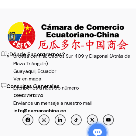
¿Dónde Encontrarnos?
Urdesa central, Cedros Sur 409 y Diagonal (Atrás de
Plaza Triángulo)
Guayaquil, Ecuador
Ver en mapa
Consultas Generales
Escríbenos a nuestro número
0962791274
Envíanos un mensaje a nuestro mail
info@camarachina.ec