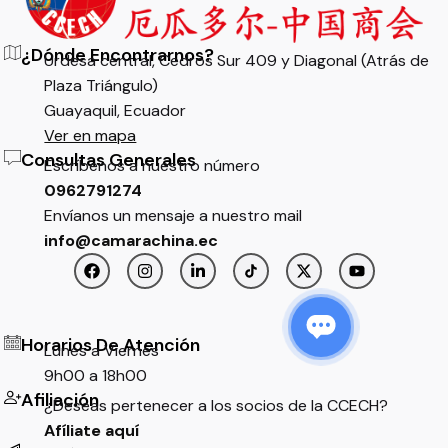
¿Dónde Encontrarnos?
Urdesa central, Cedros Sur 409 y Diagonal (Atrás de
Plaza Triángulo)
Guayaquil, Ecuador
Ver en mapa
Consultas Generales
Escríbenos a nuestro número
0962791274
Envíanos un mensaje a nuestro mail
info@camarachina.ec
$
150,00
Horarios De Atención
Lunes a Viernes
9h00 a 18h00
Afiliación
¿Deseas pertenecer a los socios de la CCECH?
Out of stock
Capacitaciones
Afíliate aquí